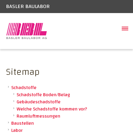
BASLER BAULABOR
SCHADSTOFFE
Schadstoffe Boden/Belag
BAUSTELLEN
Sitemap
Gebäudeschadstoffe
LABOR
Welche Schadstoffe kommen vor?
Schadstoffe
BAUWERK
Raumluftmessungen
Schadstoffe Boden/Belag
BAUEXPERTISE
Gebäudeschadstoffe
Welche Schadstoffe kommen vor?
UNTERNEHMEN
Raumluftmessungen
Geschichte
KONTAKT
Baustellen
Labor