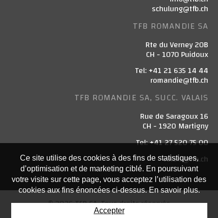
schulung@tfb.ch
TFB ROMANDIE SA
Rte du Verney 20B
CH - 1070 Puidoux
Tel: +41 21 635 14 44
romandie@tfb.ch
TFB ROMANDIE SA, SUCC. VALAIS
Rue de Saragoux 16
CH - 1920 Martigny
Tel: +41 27 520 75 00
valais@tfb.ch
Ce site utilise des cookies à des fins de statistiques,
d’optimisation et de marketing ciblé. En poursuivant
votre visite sur cette page, vous acceptez l’utilisation des
cookies aux fins énoncées ci-dessus. En savoir plus.
© 2026 TFB SA. Tous droits réservés
Accepter
Powered by Artionet
-
Generated with IceCube2.Net