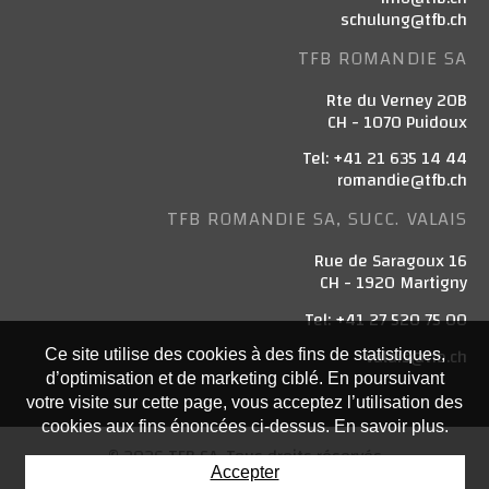
schulung@tfb.ch
TFB ROMANDIE SA
Rte du Verney 20B
CH - 1070 Puidoux
Tel: +41 21 635 14 44
romandie@tfb.ch
TFB ROMANDIE SA, SUCC. VALAIS
Rue de Saragoux 16
CH - 1920 Martigny
Tel: +41 27 520 75 00
valais@tfb.ch
Ce site utilise des cookies à des fins de statistiques,
d’optimisation et de marketing ciblé. En poursuivant
votre visite sur cette page, vous acceptez l’utilisation des
cookies aux fins énoncées ci-dessus. En savoir plus.
© 2026 TFB SA. Tous droits réservés
Accepter
Powered by Artionet
-
Generated with IceCube2.Net