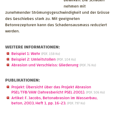
bewirken. Die Schäden
Zerströrungsfreie Prüfmethoden
nehmen mit
Chloridgehalt im Beton
Mikroskopische Untersuchungen
Spannstähle - Vorspannung
zunehmender Strömungsgeschwindigkeit und der Grösse
Zementgehalt
Monitoring
des Geschiebes stark zu. Mit geeigneten
Trink- und Abwasseranlagen
Frost- und Frost-Tausalz-Widerstand
Betonrezepturen kann das Schadensausmass reduziert
Forschung und Entwicklung
Diverse Fragestellungen
werden.
Luftpermeabilität mit Permea-TORR
Normen und Gremien
Erdbau
ME-Messung
Messgerät
Arbeiten am hängenen Seil
WEITERE INFORMATIONEN:
Grossprojekte
Carbonator C5
Literatur
Technische Merkmale der Membran
Gebäudeschadstoffe
Beispiel 1: Wehr
(PDF, 158 Ko)
Forschungsprojekte
Beispiel 2: Umleitstollen
BIEGEZUGFESTIGKEIT FÜR ULTRA-
Untersuchte Bauwerke
Technische Merkmale des Betonfeuchte-
(PDF, 104 Ko)
Schadstoffvorkommen
Abrasion und Verschleiss: Gliederung
(PDF, 76 Ko)
HOCHLEISTUNGS-FASERBETON (UHFB) NACH
Messgerätes
MB 2052 ANHANG D
Technische Merkmale des
PUBLIKATIONEN:
GESTEINSKÖRNUNG FÜR UNGEBUNDENE
Transportmobils
Projekt: Übersicht über das Projekt Abrasion
GEMISCHE
PSEL/TFB/VAW (Jahresbericht PSEL 2001).
(PDF, 506 Ko)
QUALITATIVE UND SEMIQUANTITATIVE
Artikel: F. Jacobs, Betonabrasion im Wasserbau,
BESTIMMUNG DER ZEMENTART UND
beton, 2003, Heft 1, pp. 16-23.
(PDF, 797 Ko)
ZUSATZSTOFFE IM DÜNNSCHLIFF