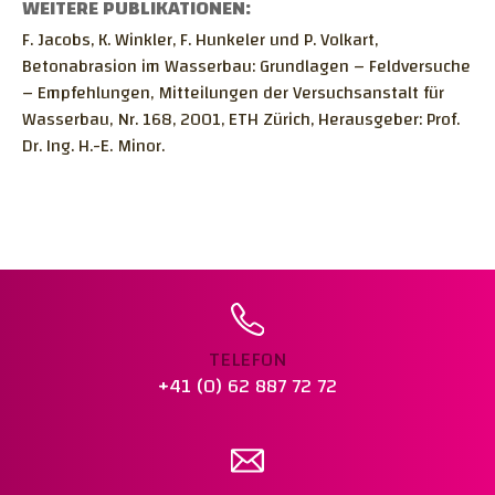
VERDICHTUNGSPRÜFUNG MIT
WEITERE PUBLIKATIONEN:
ISOTOPENSONDE
F. Jacobs, K. Winkler, F. Hunkeler und P. Volkart,
Betonabrasion im Wasserbau: Grundlagen – Feldversuche
BAUER FILTERPRESSE
– Empfehlungen, Mitteilungen der Versuchsanstalt für
PETROGRAPHIE - GESTEINKÖRNUNG IN DER
Wasserbau, Nr. 168, 2001, ETH Zürich, Herausgeber: Prof.
SCHWEIZ
Dr. Ing. H.-E. Minor.
KARBONATISIERUNGSWIDERSTAND NACH SIA
262/1 ANHANG I
KORROSIONSTECHNISCHE UND
ELEKTROCHEMISCHE UNTERSUCHUNGEN
TELEFON
+41 (0) 62 887 72 72