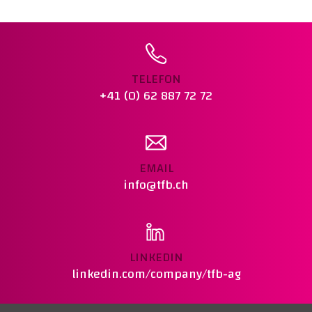
VERDICHTUNGSPRÜFUNG MIT
ISOTOPENSONDE
BAUER FILTERPRESSE
PETROGRAPHIE - GESTEINKÖRNUNG IN DER
TELEFON
SCHWEIZ
+41 (0) 62 887 72 72
KARBONATISIERUNGSWIDERSTAND NACH SIA
262/1 ANHANG I
KORROSIONSTECHNISCHE UND
ELEKTROCHEMISCHE UNTERSUCHUNGEN
EMAIL
info@tfb.ch
LINKEDIN
linkedin.com/company/tfb-ag