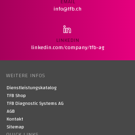
EMAIL
VERDICHTUNGSPRÜFUNG MIT
info@tfb.ch
ISOTOPENSONDE
BAUER FILTERPRESSE
PETROGRAPHIE - GESTEINKÖRNUNG IN DER
SCHWEIZ
LINKEDIN
linkedin.com/company/tfb-ag
KARBONATISIERUNGSWIDERSTAND NACH SIA
262/1 ANHANG I
KORROSIONSTECHNISCHE UND
ELEKTROCHEMISCHE UNTERSUCHUNGEN
WEITERE INFOS
Dienstleistungskatalog
TFB Shop
TFB Diagnostic Systems AG
AGB
Kontakt
Sitemap
QUICK LINKS