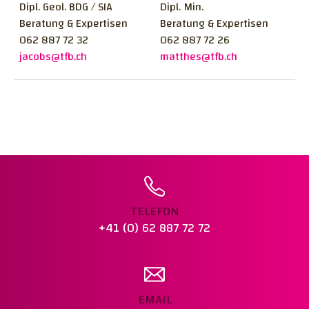
VERDICHTUNGSPRÜFUNG MIT
Dipl. Geol. BDG / SIA
Dipl. Min.
ISOTOPENSONDE
Beratung & Expertisen
Beratung & Expertisen
062 887 72 32
062 887 72 26
BAUER FILTERPRESSE
jacobs@tfb.ch
matthes@tfb.ch
PETROGRAPHIE - GESTEINKÖRNUNG IN DER
SCHWEIZ
KARBONATISIERUNGSWIDERSTAND NACH SIA
262/1 ANHANG I
KORROSIONSTECHNISCHE UND
ELEKTROCHEMISCHE UNTERSUCHUNGEN
TELEFON
+41 (0) 62 887 72 72
EMAIL