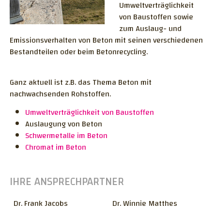
Umweltverträglichkeit
Zerströrungsfreie Prüfmethoden
Chloridgehalt im Beton
Mikroskopische Untersuchungen
von Baustoffen sowie
Spannstähle - Vorspannung
zum Auslaug- und
Zementgehalt
Monitoring
Trink- und Abwasseranlagen
Emissionsverhalten von Beton mit seinen verschiedenen
Frost- und Frost-Tausalz-Widerstand
Forschung und Entwicklung
Bestandteilen oder beim Betonrecycling.
Diverse Fragestellungen
Luftpermeabilität mit Permea-TORR
Normen und Gremien
Erdbau
ME-Messung
Messgerät
Arbeiten am hängenen Seil
Ganz aktuell ist z.B. das Thema Beton mit
Grossprojekte
nachwachsenden Rohstoffen.
Carbonator C5
Literatur
Technische Merkmale der Membran
Gebäudeschadstoffe
Forschungsprojekte
Umweltverträglichkeit von Baustoffen
BIEGEZUGFESTIGKEIT FÜR ULTRA-
Untersuchte Bauwerke
Technische Merkmale des Betonfeuchte-
Schadstoffvorkommen
Auslaugung von Beton
HOCHLEISTUNGS-FASERBETON (UHFB) NACH
Messgerätes
Schwermetalle im Beton
MB 2052 ANHANG D
Technische Merkmale des
Chromat im Beton
GESTEINSKÖRNUNG FÜR UNGEBUNDENE
Transportmobils
GEMISCHE
IHRE ANSPRECHPARTNER
QUALITATIVE UND SEMIQUANTITATIVE
BESTIMMUNG DER ZEMENTART UND
Dr. Frank Jacobs
Dr. Winnie Matthes
ZUSATZSTOFFE IM DÜNNSCHLIFF