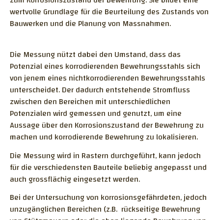
zum Korrosionszustand der Bewehrung. Sie bildet eine
Zerströrungsfreie Prüfmethoden
wertvolle Grundlage für die Beurteilung des Zustands von
Chloridgehalt im Beton
Mikroskopische Untersuchungen
Spannstähle - Vorspannung
Bauwerken und die Planung von Massnahmen.
Zementgehalt
Monitoring
Trink- und Abwasseranlagen
Frost- und Frost-Tausalz-Widerstand
Forschung und Entwicklung
Die Messung nützt dabei den Umstand, dass das
Diverse Fragestellungen
Luftpermeabilität mit Permea-TORR
Potenzial eines korrodierenden Bewehrungsstahls sich
Normen und Gremien
Erdbau
von jenem eines nichtkorrodierenden Bewehrungsstahls
ME-Messung
Messgerät
Arbeiten am hängenen Seil
unterscheidet. Der dadurch entstehende Stromfluss
Grossprojekte
Carbonator C5
Literatur
Technische Merkmale der Membran
Gebäudeschadstoffe
zwischen den Bereichen mit unterschiedlichen
Forschungsprojekte
Potenzialen wird gemessen und genutzt, um eine
BIEGEZUGFESTIGKEIT FÜR ULTRA-
Untersuchte Bauwerke
Technische Merkmale des Betonfeuchte-
Schadstoffvorkommen
Aussage über den Korrosionszustand der Bewehrung zu
HOCHLEISTUNGS-FASERBETON (UHFB) NACH
Messgerätes
machen und korrodierende Bewehrung zu lokalisieren.
MB 2052 ANHANG D
Technische Merkmale des
GESTEINSKÖRNUNG FÜR UNGEBUNDENE
Transportmobils
Die Messung wird in Rastern durchgeführt, kann jedoch
GEMISCHE
für die verschiedensten Bauteile beliebig angepasst und
auch grossflächig eingesetzt werden.
QUALITATIVE UND SEMIQUANTITATIVE
BESTIMMUNG DER ZEMENTART UND
Bei der Untersuchung von korrosionsgefährdeten, jedoch
ZUSATZSTOFFE IM DÜNNSCHLIFF
unzugänglichen Bereichen (z.B. rückseitige Bewehrung