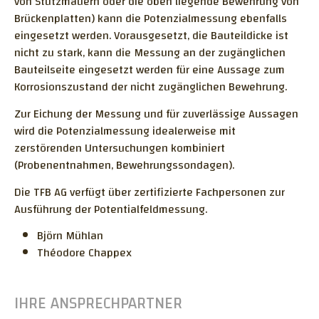
von Stützmauern oder die oben liegende Bewehrung von
VERDICHTUNGSPRÜFUNG MIT
Brückenplatten) kann die Potenzialmessung ebenfalls
ISOTOPENSONDE
eingesetzt werden. Vorausgesetzt, die Bauteildicke ist
BAUER FILTERPRESSE
nicht zu stark, kann die Messung an der zugänglichen
PETROGRAPHIE - GESTEINKÖRNUNG IN DER
Bauteilseite eingesetzt werden für eine Aussage zum
SCHWEIZ
Korrosionszustand der nicht zugänglichen Bewehrung.
KARBONATISIERUNGSWIDERSTAND NACH SIA
Zur Eichung der Messung und für zuverlässige Aussagen
262/1 ANHANG I
wird die Potenzialmessung idealerweise mit
zerstörenden Untersuchungen kombiniert
KORROSIONSTECHNISCHE UND
(Probenentnahmen, Bewehrungssondagen).
ELEKTROCHEMISCHE UNTERSUCHUNGEN
Die TFB AG verfügt über zertifizierte Fachpersonen zur
Ausführung der Potentialfeldmessung.
Björn Mühlan
Théodore Chappex
IHRE ANSPRECHPARTNER